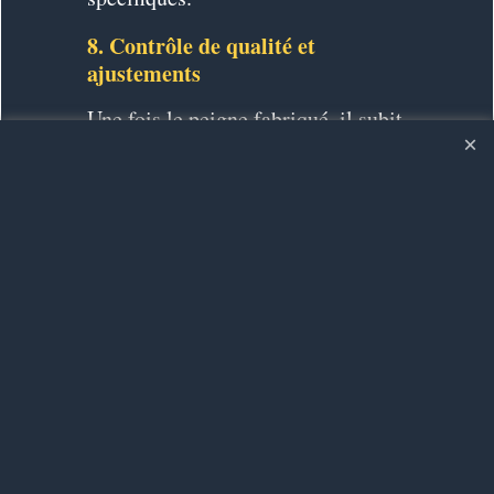
8. Contrôle de qualité et
ajustements
Une fois le peigne fabriqué, il subit
un dernier contrôle de qualité.
L'artisan vérifie que les dents sont
bien alignées, que la surface est
lisse et que le peigne ne présente
pas de défauts. Si nécessaire, des
ajustements sont effectués pour
garantir un produit final de haute
qualité.
9. Séchage final et entretien
Après le polissage, le peigne est
mis à sécher à l’air libre, surtout si
des produits naturels ont été