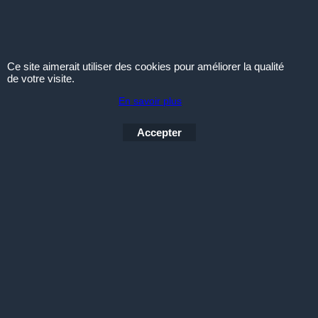
appliqués (blanc d’Espagne). Une
fois sec, le peigne est prêt à être
utilisé.
Ce site aimerait utiliser des cookies pour améliorer la qualité
de votre visite.
En savoir plus
Accepter
Quelques Conseils
100% économique, 100% Antistatique, 100% Naturel,
découvrez ou redécouvrez quelques conseils sur le
véritable peigne en corne de tradition Française. Les
peignes en corne n'arrache pas les cheveux, la corne est